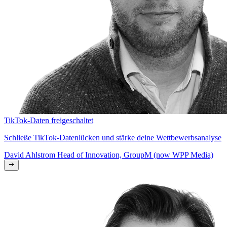
TikTok-Daten freigeschaltet
Schließe TikTok-Datenlücken und stärke deine Wettbewerbsanalyse
David Ahlstrom
Head of Innovation, GroupM (now WPP Media)