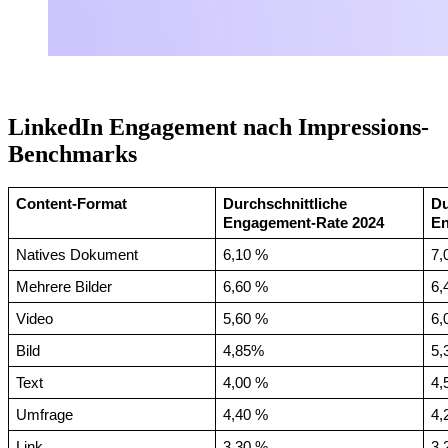
LinkedIn Engagement nach Impressions-
Benchmarks
Content-Format
Durchschnittliche 
Du
Engagement-Rate 2024
En
Natives Dokument
6,10 %
7,
Mehrere Bilder
6,60 %
6,
Video
5,60 %
6,
Bild
4,85%
5,
Text
4,00 %
4,
Umfrage
4,40 %
4,
Link
3,30 %
3,