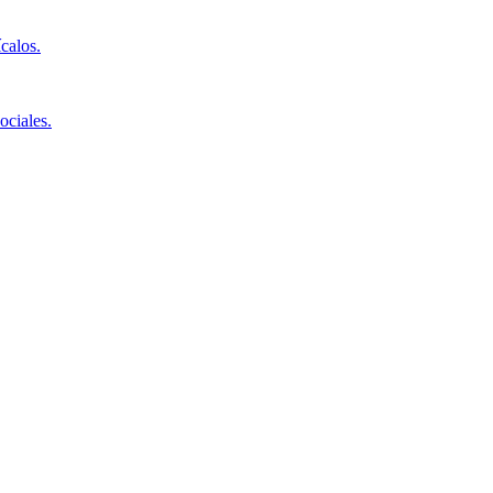
ícalos.
ociales.