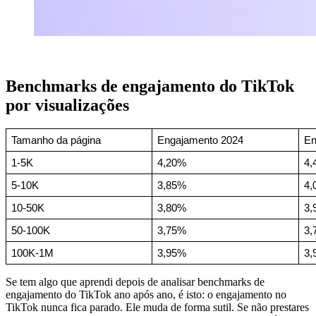
Benchmarks de engajamento do TikTok
por visualizações
Tamanho da página
Engajamento 2024
En
1-5K
4,20%
4,
5-10K
3,85%
4,
10-50K
3,80%
3,
50-100K
3,75%
3,
100K-1M
3,95%
3,
Se tem algo que aprendi depois de analisar benchmarks de
engajamento do TikTok ano após ano, é isto: o engajamento no
TikTok nunca fica parado. Ele muda de forma sutil. Se não prestares