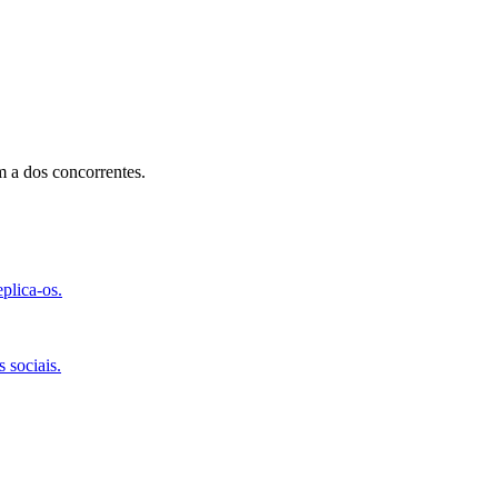
 a dos concorrentes.
plica-os.
 sociais.