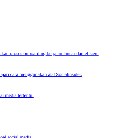
an proses onboarding berjalan lancar dan efisien.
jari cara menggunakan alat Socialinsider.
l media tertentu.
oal social media.