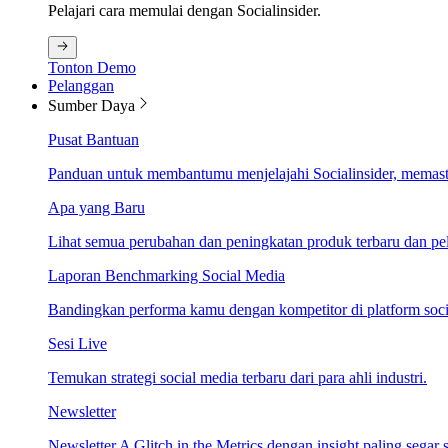
Pelajari cara memulai dengan Socialinsider.
Tonton Demo
Pelanggan
Sumber Daya
Pusat Bantuan
Panduan untuk membantumu menjelajahi Socialinsider, memastik
Apa yang Baru
Lihat semua perubahan dan peningkatan produk terbaru dan pela
Laporan Benchmarking Social Media
Bandingkan performa kamu dengan kompetitor di platform socia
Sesi Live
Temukan strategi social media terbaru dari para ahli industri.
Newsletter
Newsletter A Glitch in the Metrics dengan insight paling segar s