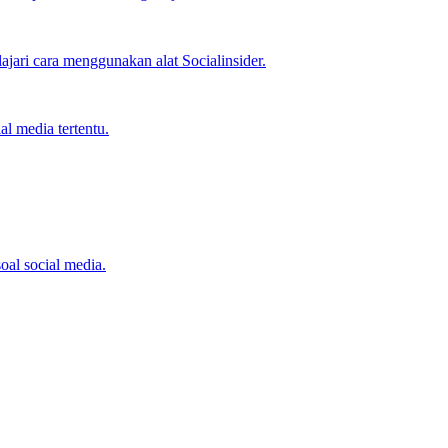
jari cara menggunakan alat Socialinsider.
l media tertentu.
oal social media.