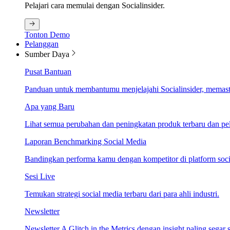
Pelajari cara memulai dengan Socialinsider.
Tonton Demo
Pelanggan
Sumber Daya
Pusat Bantuan
Panduan untuk membantumu menjelajahi Socialinsider, memastik
Apa yang Baru
Lihat semua perubahan dan peningkatan produk terbaru dan pela
Laporan Benchmarking Social Media
Bandingkan performa kamu dengan kompetitor di platform socia
Sesi Live
Temukan strategi social media terbaru dari para ahli industri.
Newsletter
Newsletter A Glitch in the Metrics dengan insight paling segar s