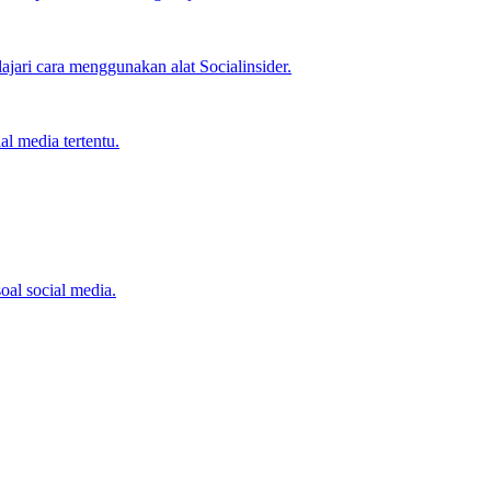
jari cara menggunakan alat Socialinsider.
l media tertentu.
oal social media.