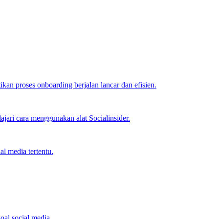
an proses onboarding berjalan lancar dan efisien.
jari cara menggunakan alat Socialinsider.
l media tertentu.
oal social media.