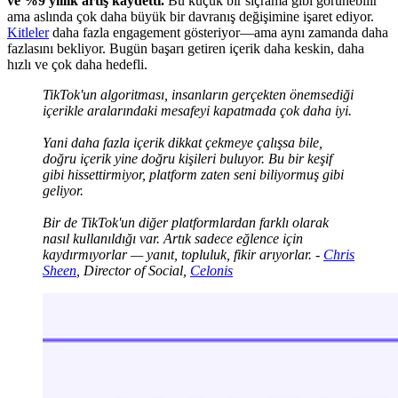
ve %9 yıllık artış kaydetti.
Bu küçük bir sıçrama gibi görünebilir
ama aslında çok daha büyük bir davranış değişimine işaret ediyor.
Kitleler
daha fazla engagement gösteriyor—ama aynı zamanda daha
fazlasını bekliyor. Bugün başarı getiren içerik daha keskin, daha
hızlı ve çok daha hedefli.
TikTok'un algoritması, insanların gerçekten önemsediği
içerikle aralarındaki mesafeyi kapatmada çok daha iyi.
Yani daha fazla içerik dikkat çekmeye çalışsa bile,
doğru içerik yine doğru kişileri buluyor. Bu bir keşif
gibi hissettirmiyor, platform zaten seni biliyormuş gibi
geliyor.
Bir de TikTok'un diğer platformlardan farklı olarak
nasıl kullanıldığı var. Artık sadece eğlence için
kaydırmıyorlar — yanıt, topluluk, fikir arıyorlar. -
Chris
Sheen
, Director of Social,
Celonis