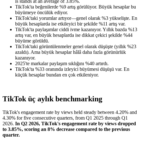
is stands at an average of 3.85%.
TikTok'ta beğenilerde %9 artış görülüyor. Büyük hesaplar bu
büyümeye öncülük ediyor.
TikTok'taki yorumlar artıyor—genel olarak %3 yükselişte. En
büyük hesaplarda ise etkileyici bir şekilde %11 artış var.
TikTok'ta paylaşımlar ciddi ivme kazanıyor. Yıllık bazda %13
artış var, en büyük hesaplarda ise dikkat çekici şekilde %44
büyüme görüldü.
TikTok'taki görüntülenmeler genel olarak düşüşte (yıllık %23
azaldı). Ama büyük hesaplar hâlâ daha fazla görünürlük
kazanıyor.
2025'te markalar paylaşım sıklığını %40 artırdı.
TikTok'ta %33 oranında izleyici büyümesi düşüşü var. En
küçük hesaplar bundan en çok etkileniyor.
TikTok üç aylık benchmarking
TikTok's engagement rate by views held steady between 4.20% and
4.30% for five consecutive quarters, from Q1 2025 through Q1
2026.
In Q2 2026, TikTok's engagement rate by views dropped
to 3.85%, scoring an 8% decrease compared to the previous
quarter.