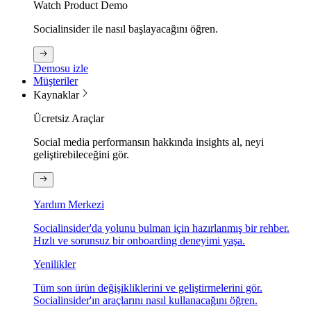
Watch Product Demo
Socialinsider ile nasıl başlayacağını öğren.
Demosu izle
Müşteriler
Kaynaklar
Ücretsiz Araçlar
Social media performansın hakkında insights al, neyi
geliştirebileceğini gör.
Yardım Merkezi
Socialinsider'da yolunu bulman için hazırlanmış bir rehber.
Hızlı ve sorunsuz bir onboarding deneyimi yaşa.
Yenilikler
Tüm son ürün değişikliklerini ve geliştirmelerini gör.
Socialinsider'ın araçlarını nasıl kullanacağını öğren.