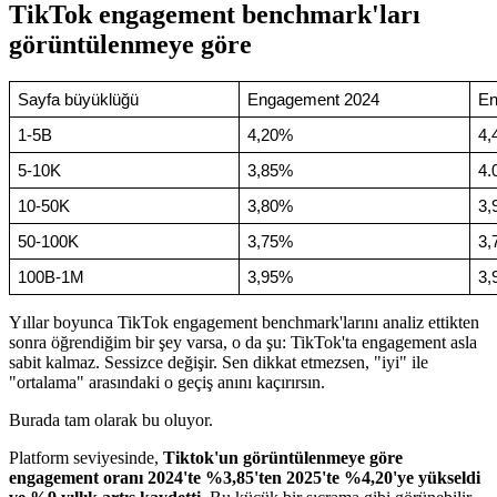
TikTok engagement benchmark'ları
görüntülenmeye göre
Sayfa büyüklüğü
Engagement 2024
En
1-5B
4,20%
4,
5-10K
3,85%
4.
10-50K
3,80%
3,
50-100K
3,75%
3,
100B-1M
3,95%
3,
Yıllar boyunca TikTok engagement benchmark'larını analiz ettikten
sonra öğrendiğim bir şey varsa, o da şu: TikTok'ta engagement asla
sabit kalmaz. Sessizce değişir. Sen dikkat etmezsen, "iyi" ile
"ortalama" arasındaki o geçiş anını kaçırırsın.
Burada tam olarak bu oluyor.
Platform seviyesinde,
Tiktok'un görüntülenmeye göre
engagement oranı 2024'te %3,85'ten 2025'te %4,20'ye yükseldi