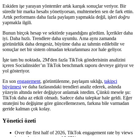
Eskiden işe yarayan yöntemler artık karışık sonuçlar veriyor. Bir
süredir bir marka hesabı yönetiyorsan, muhtemelen sen de fark ettin.
Artık performans daha fazla paylaşım yapmakla değil, işleri
doğru
yapmakla ilgili.
Bunun birçok hesap ve sektörde yaşandığını gördüm. İçerikler daha
iyi. Daha hızlı. Trendlere daha uyumlu. Ama aynı zamanda
görünürlük daha dengesiz, büyüme daha az tahmin edilebilir ve
sonuçlar net bir sistem olmadan tekrarlanması zor hale geliyor.
İşte tam bu noktada, 2M'den fazla TikTok gönderisinin analizini
içeren Socialinsider’ın TikTok benchmark raporu devreye giriyor ve
yol gösteriyor.
En son
engagement
, görüntülenme, paylaşım sıklığı,
takipçi
büyümesi
ve daha fazlasındaki trendleri analiz ederek, aslında
yüzeyin altında neler değişiyor anlamak istedim. Çünkü mesele şu:
TikTok daha az etkili olmadı. Sadece daha talepkar hale geldi. Eğer
stratejini bu değişime göre güncellemezsen, farkına bile varmadan
geride kalman çok kolay.
Yönetici özeti
Over the first half of 2026, TikTok engagement rate by views