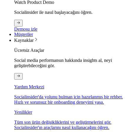
Watch Product Demo
Socialinsider ile nasıl başlayacağını öğren.
Demosu izle
Müşteriler
Kaynaklar
Ücretsiz Araçlar
Social media performansın hakkında insights al, neyi
geliştirebileceğini gör.
Yardım Merkezi
Socialinsider'da yolunu bulman için hazırlanmış bir rehber.
Hızlı ve sorunsuz bir onboarding deneyimi yaşa.
Yenilikler
Tüm son ürün değişikliklerini ve geliştirmelerini gör.
Socialinsider'ın araçlarını nasıl kullanacağını öğren.