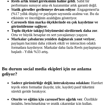
Reels artık temel gereksinim haline geldi
. Sabit bir
performans sunuyor ama ek kazanımlar artık garanti değil.
Statik görseller gerilemeye devam ediyor
. Engagement'ta
(%17 yıllık düşüş) ve paylaşım sayısında azalma var. Bu da
etkisinin ve önceliğinin azaldığını gösteriyor.
Carousels tüm marka ölçeklerinde en çok kaydetme ve
görüntülenme sağlıyor
.
Toplu ölçekte takipçi büyümesini sürdürmek daha zor
.
Orta ve büyük hesaplar en sert yavaşlamayı yaşıyor.
Markalar çabalarını yeniden dağıtarak yanıt veriyor
,
paylaşım hacmini daha yüksek etkili ve interaction odaklı
formatlara kaydırıyor. Markalar daha fazla Reels paylaşmaya
başladı - Yıllık %33 artış.
Bu durum social media ekipleri için ne anlama
geliyor?
Sadece görünürlüğe değil, interaksiyona odaklan:
Hareket
teşvik eden formatlar (kaydır, izle, kaydet) pasif tüketimi
sürekli geride bırakıyor.
Otorite ve eğitim için carousel'lere ağırlık ver
. Özellikle
insights, benchmarking ve pratik çıkarımlar için kullan.