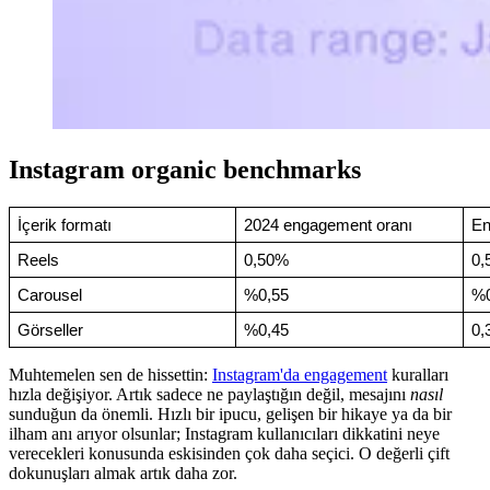
Instagram organic benchmarks
İçerik formatı
2024 engagement oranı
En
Reels
0,50%
0,
Carousel
%0,55
%0
Görseller
%0,45
0,
Muhtemelen sen de hissettin:
Instagram'da engagement
kuralları
hızla değişiyor. Artık sadece ne paylaştığın değil, mesajını
nasıl
sunduğun da önemli. Hızlı bir ipucu, gelişen bir hikaye ya da bir
ilham anı arıyor olsunlar; Instagram kullanıcıları dikkatini neye
verecekleri konusunda eskisinden çok daha seçici. O değerli çift
dokunuşları almak artık daha zor.