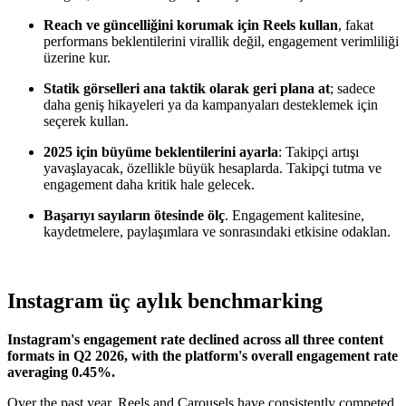
Reach ve güncelliğini korumak için Reels kullan
, fakat
performans beklentilerini virallik değil, engagement verimliliği
üzerine kur.
Statik görselleri ana taktik olarak geri plana at
; sadece
daha geniş hikayeleri ya da kampanyaları desteklemek için
seçerek kullan.
2025 için büyüme beklentilerini ayarla
: Takipçi artışı
yavaşlayacak, özellikle büyük hesaplarda. Takipçi tutma ve
engagement daha kritik hale gelecek.
Başarıyı sayıların ötesinde ölç
. Engagement kalitesine,
kaydetmelere, paylaşımlara ve sonrasındaki etkisine odaklan.
Instagram üç aylık benchmarking
Instagram's engagement rate declined across all three content
formats in Q2 2026, with the platform's overall engagement rate
averaging 0.45%.
Over the past year, Reels and Carousels have consistently competed