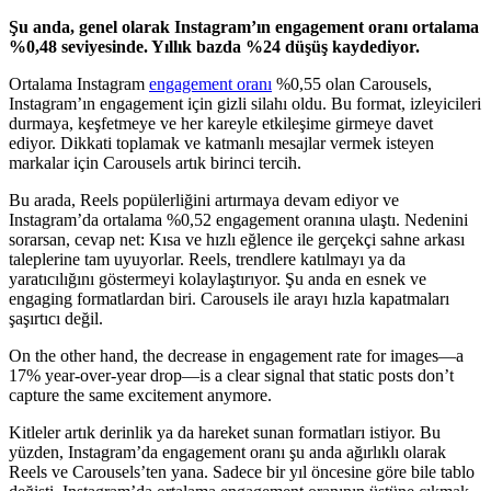
Şu anda, genel olarak Instagram’ın engagement oranı ortalama
%0,48 seviyesinde. Yıllık bazda %24 düşüş kaydediyor.
Ortalama Instagram
engagement oranı
%0,55 olan Carousels,
Instagram’ın engagement için gizli silahı oldu. Bu format, izleyicileri
durmaya, keşfetmeye ve her kareyle etkileşime girmeye davet
ediyor. Dikkati toplamak ve katmanlı mesajlar vermek isteyen
markalar için Carousels artık birinci tercih.
Bu arada, Reels popülerliğini artırmaya devam ediyor ve
Instagram’da ortalama %0,52 engagement oranına ulaştı. Nedenini
sorarsan, cevap net: Kısa ve hızlı eğlence ile gerçekçi sahne arkası
taleplerine tam uyuyorlar. Reels, trendlere katılmayı ya da
yaratıcılığını göstermeyi kolaylaştırıyor. Şu anda en esnek ve
engaging formatlardan biri. Carousels ile arayı hızla kapatmaları
şaşırtıcı değil.
On the other hand, the decrease in engagement rate for images—a
17% year-over-year drop—is a clear signal that static posts don’t
capture the same excitement anymore.
Kitleler artık derinlik ya da hareket sunan formatları istiyor. Bu
yüzden, Instagram’da engagement oranı şu anda ağırlıklı olarak
Reels ve Carousels’ten yana. Sadece bir yıl öncesine göre bile tablo