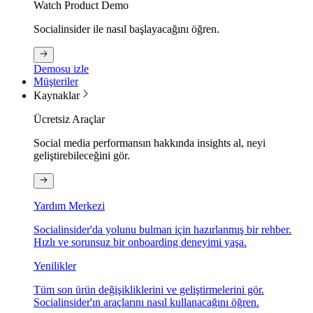
Watch Product Demo
Socialinsider ile nasıl başlayacağını öğren.
Demosu izle
Müşteriler
Kaynaklar
Ücretsiz Araçlar
Social media performansın hakkında insights al, neyi
geliştirebileceğini gör.
Yardım Merkezi
Socialinsider'da yolunu bulman için hazırlanmış bir rehber.
Hızlı ve sorunsuz bir onboarding deneyimi yaşa.
Yenilikler
Tüm son ürün değişikliklerini ve geliştirmelerini gör.
Socialinsider'ın araçlarını nasıl kullanacağını öğren.