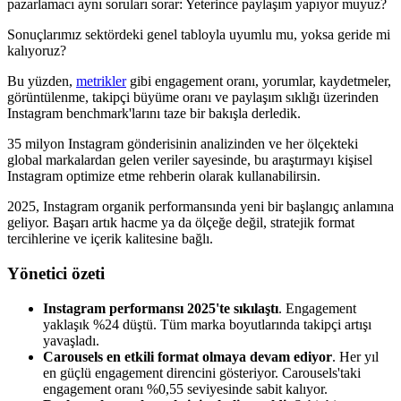
pazarlamacı aynı soruları sorar: Yeterince paylaşım yapıyor muyuz?
Sonuçlarımız sektördeki genel tabloyla uyumlu mu, yoksa geride mi
kalıyoruz?
Bu yüzden,
metrikler
gibi engagement oranı, yorumlar, kaydetmeler,
görüntülenme, takipçi büyüme oranı ve paylaşım sıklığı üzerinden
Instagram benchmark'larını taze bir bakışla derledik.
35 milyon Instagram gönderisinin analizinden ve her ölçekteki
global markalardan gelen veriler sayesinde, bu araştırmayı kişisel
Instagram optimize etme rehberin olarak kullanabilirsin.
2025, Instagram organik performansında yeni bir başlangıç anlamına
geliyor. Başarı artık hacme ya da ölçeğe değil, stratejik format
tercihlerine ve içerik kalitesine bağlı.
Yönetici özeti
Instagram performansı 2025'te sıkılaştı
. Engagement
yaklaşık %24 düştü. Tüm marka boyutlarında takipçi artışı
yavaşladı.
Carousels en etkili format olmaya devam ediyor
. Her yıl
en güçlü engagement direncini gösteriyor. Carousels'taki
engagement oranı %0,55 seviyesinde sabit kalıyor.