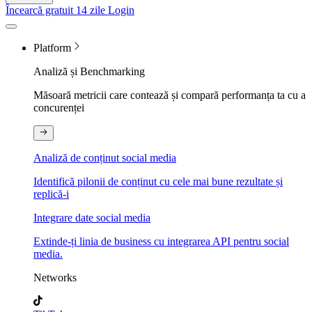
Încearcă gratuit 14 zile
Login
Platform
Analiză și Benchmarking
Măsoară metricii care contează și compară performanța ta cu a
concurenței
Analiză de conținut social media
Identifică pilonii de conținut cu cele mai bune rezultate și
replică-i
Integrare date social media
Extinde-ți linia de business cu integrarea API pentru social
media.
Networks