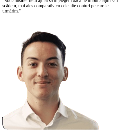
"Socialinsider ne-a ajutat să înțelegem dacă ne îmbunătățim sau
scădem, mai ales comparativ cu celelalte conturi pe care le
urmărim."