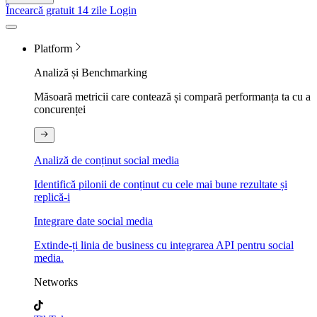
Încearcă gratuit 14 zile
Login
Platform
Analiză și Benchmarking
Măsoară metricii care contează și compară performanța ta cu a
concurenței
Analiză de conținut social media
Identifică pilonii de conținut cu cele mai bune rezultate și
replică-i
Integrare date social media
Extinde-ți linia de business cu integrarea API pentru social
media.
Networks