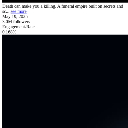
Death can make you a killing. A funeral empire built on secrets and
sc...
see more
May 19, 2025
3.0M
followers
Engagement-Rate
0.168%