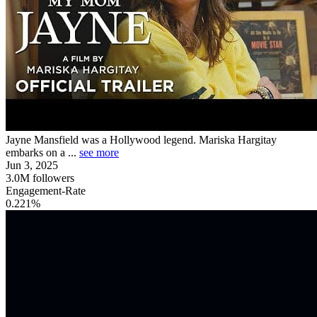
Jayne Mansfield was a Hollywood legend. Mariska Hargitay
embarks on a ...
see more
Jun 3, 2025
3.0M
followers
Engagement-Rate
0.221%