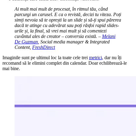
Ai mult mai mult de procesat, în ritmul tău, când
parcurgi un carusel. E ca o revistă, decizi tu viteza. Poți
simți nevoia să te oprești la un slide și să-ți spui părerea
dacă te atinge cu adevărat sau poți răsfoi rapid slides-
urile și, la final, să vrei mai mult și să comentezi
cuvântul ales de creator – conversia există.
–
Melani
De Guzman
, Social media manager & Integrated
Content,
FreshDirect
Imaginile sunt pe ultimul loc la toate cele trei
metrici
, dar nu îți
recomand să le elimini complet din calendar. Doar echilibrează-le
mai bine.