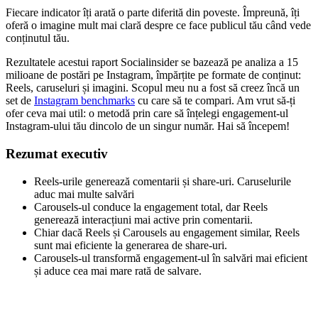
Fiecare indicator îți arată o parte diferită din poveste. Împreună, îți
oferă o imagine mult mai clară despre ce face publicul tău când vede
conținutul tău.
Rezultatele acestui raport Socialinsider se bazează pe analiza a 15
milioane de postări pe Instagram, împărțite pe formate de conținut:
Reels, caruseluri și imagini. Scopul meu nu a fost să creez încă un
set de
Instagram benchmarks
cu care să te compari. Am vrut să-ți
ofer ceva mai util: o metodă prin care să înțelegi engagement-ul
Instagram-ului tău dincolo de un singur număr. Hai să începem!
Rezumat executiv
Reels-urile generează comentarii și share-uri. Caruselurile
aduc mai multe salvări
Carousels-ul conduce la engagement total, dar Reels
generează interacțiuni mai active prin comentarii.
Chiar dacă Reels și Carousels au engagement similar, Reels
sunt mai eficiente la generarea de share-uri.
Carousels-ul transformă engagement-ul în salvări mai eficient
și aduce cea mai mare rată de salvare.