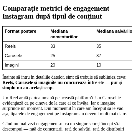
Comparație metrici de engagement
Instagram după tipul de conținut
Format postare
Mediana 
Mediana salvărilo
comentariilor
Reels
33
35
Carusele
25
37
Imagini
20
10
Înainte să intru în detaliile datelor, simt că trebuie să subliniez ceva:
Reels, Carusele și imaginile nu concurează între ele — pur și
simplu nu au același scop.
Un Reel arată partea umană pe această platformă. Un Carusel te
evidențiază ca pe cineva de la care ai ce învăța. Iar o imagine
surprinde un moment. Din momentul în care am început să le văd
așa, tiparele de engagement pe Instagram au devenit mult mai clare.
Când nu mai vezi engagement-ul ca un singur scor și începi să-l
descompui — rată de comentarii, rată de salvări, rată de distribuiri