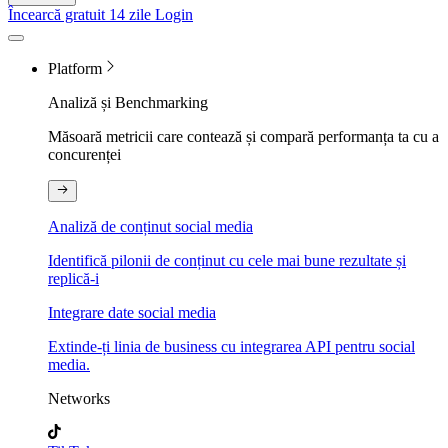
Încearcă gratuit 14 zile
Login
Platform
Analiză și Benchmarking
Măsoară metricii care contează și compară performanța ta cu a
concurenței
Analiză de conținut social media
Identifică pilonii de conținut cu cele mai bune rezultate și
replică-i
Integrare date social media
Extinde-ți linia de business cu integrarea API pentru social
media.
Networks