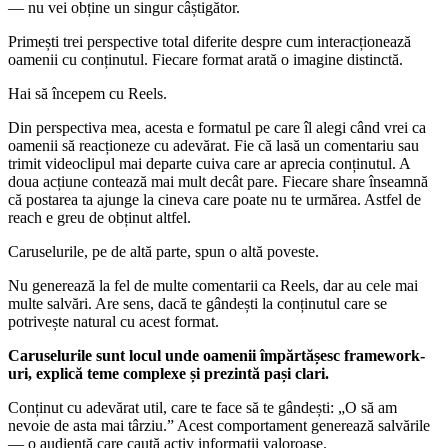
— nu vei obține un singur câștigător.
Primești trei perspective total diferite despre cum interacționează
oamenii cu conținutul. Fiecare format arată o imagine distinctă.
Hai să începem cu Reels.
Din perspectiva mea, acesta e formatul pe care îl alegi când vrei ca
oamenii să reacționeze cu adevărat. Fie că lasă un comentariu sau
trimit videoclipul mai departe cuiva care ar aprecia conținutul. A
doua acțiune contează mai mult decât pare. Fiecare share înseamnă
că postarea ta ajunge la cineva care poate nu te urmărea. Astfel de
reach e greu de obținut altfel.
Caruselurile, pe de altă parte, spun o altă poveste.
Nu generează la fel de multe comentarii ca Reels, dar au cele mai
multe salvări. Are sens, dacă te gândești la conținutul care se
potrivește natural cu acest format.
Caruselurile sunt locul unde oamenii împărtășesc framework-
uri, explică teme complexe și prezintă pași clari.
Conținut cu adevărat util, care te face să te gândești: „O să am
nevoie de asta mai târziu.” Acest comportament generează salvările
— o audiență care caută activ informații valoroase.