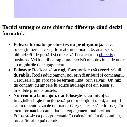
Tactici strategice care chiar fac diferența când decizi
formatul:
Potează formatul pe obiectiv, nu pe obișnuință.
Dacă
folosești mereu același format din comoditate, analizează
ultimele 30 de postări și corelează fiecare cu un
obiectiv
de
business. Vei identifica rapid unde există nepotriviri și de unde
apar golurile de engagement.
Folosește Reels ca să atragi, Carousels ca să creezi relații
durabile.
Reels aduc oameni noi prin distribuiri și comentarii.
Carousels îi țin aproape pe termen lung, prin salvări. Un mix
de conținut cu ambele îți aduce audiențe noi din Reels și
fidelitate prin Carousels.
Nu renunța la imagini, dar folosește-le cu intenție.
Imaginile single funcționează pentru conținut rapid, anunțuri
sau momente vizuale de brand. Greșeala este să le folosești în
locul formatelor care aduc un engagement mai profund.
Folosește-le ca pe o punctuație în calendarul tău de conținut,
nu ca fir principal narativ.