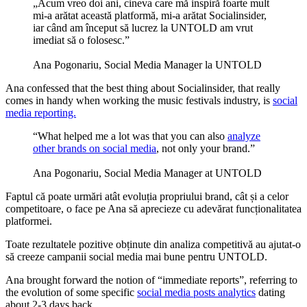
„Acum vreo doi ani, cineva care mă inspiră foarte mult
mi-a arătat această platformă, mi-a arătat Socialinsider,
iar când am început să lucrez la UNTOLD am vrut
imediat să o folosesc.”
Ana Pogonariu, Social Media Manager la UNTOLD
Ana confessed that the best thing about Socialinsider, that really
comes in handy when working the music festivals industry, is
social
media reporting.
“What helped me a lot was that you can also
analyze
other brands on social media
, not only your brand.”
Ana Pogonariu, Social Media Manager at UNTOLD
Faptul că poate urmări atât evoluția propriului brand, cât și a celor
competitoare, o face pe Ana să aprecieze cu adevărat funcționalitatea
platformei.
Toate rezultatele pozitive obținute din analiza competitivă au ajutat-o
să creeze campanii social media mai bune pentru UNTOLD.
Ana brought forward the notion of “immediate reports”, referring to
the evolution of some specific
social media posts analytics
dating
about 2-3 days back.