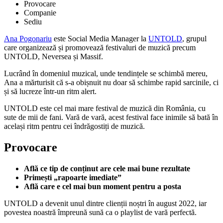
Provocare
Companie
Sediu
Ana Pogonariu
este Social Media Manager la
UNTOLD
, grupul
care organizează și promovează festivaluri de muzică precum
UNTOLD, Neversea și Massif.
Lucrând în domeniul muzical, unde tendințele se schimbă mereu,
Ana a mărturisit că s-a obișnuit nu doar să schimbe rapid sarcinile, ci
și să lucreze într-un ritm alert.
UNTOLD este cel mai mare festival de muzică din România, cu
sute de mii de fani. Vară de vară, acest festival face inimile să bată în
același ritm pentru cei îndrăgostiți de muzică.
Provocare
Află ce tip de conținut are cele mai bune rezultate
Primești „rapoarte imediate”
Află care e cel mai bun moment pentru a posta
UNTOLD a devenit unul dintre clienții noștri în august 2022, iar
povestea noastră împreună sună ca o playlist de vară perfectă.