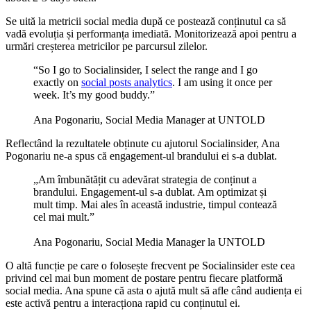
Se uită la metricii social media după ce postează conținutul ca să
vadă evoluția și performanța imediată. Monitorizează apoi pentru a
urmări creșterea metricilor pe parcursul zilelor.
“So I go to Socialinsider, I select the range and I go
exactly on
social posts analytics
. I am using it once per
week. It’s my good buddy.”
Ana Pogonariu, Social Media Manager at UNTOLD
Reflectând la rezultatele obținute cu ajutorul Socialinsider, Ana
Pogonariu ne-a spus că engagement-ul brandului ei s-a dublat.
„Am îmbunătățit cu adevărat strategia de conținut a
brandului. Engagement-ul s-a dublat. Am optimizat și
mult timp. Mai ales în această industrie, timpul contează
cel mai mult.”
Ana Pogonariu, Social Media Manager la UNTOLD
O altă funcție pe care o folosește frecvent pe Socialinsider este cea
privind cel mai bun moment de postare pentru fiecare platformă
social media. Ana spune că asta o ajută mult să afle când audiența ei
este activă pentru a interacționa rapid cu conținutul ei.