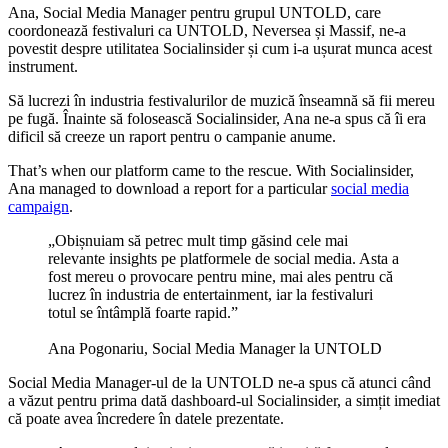
Ana, Social Media Manager pentru grupul UNTOLD, care
coordonează festivaluri ca UNTOLD, Neversea și Massif, ne-a
povestit despre utilitatea Socialinsider și cum i-a ușurat munca acest
instrument.
Să lucrezi în industria festivalurilor de muzică înseamnă să fii mereu
pe fugă. Înainte să folosească Socialinsider, Ana ne-a spus că îi era
dificil să creeze un raport pentru o campanie anume.
That’s when our platform came to the rescue. With Socialinsider,
Ana managed to download a report for a particular
social media
campaign
.
„Obișnuiam să petrec mult timp găsind cele mai
relevante insights pe platformele de social media. Asta a
fost mereu o provocare pentru mine, mai ales pentru că
lucrez în industria de entertainment, iar la festivaluri
totul se întâmplă foarte rapid.”
Ana Pogonariu, Social Media Manager la UNTOLD
Social Media Manager-ul de la UNTOLD ne-a spus că atunci când
a văzut pentru prima dată dashboard-ul Socialinsider, a simțit imediat
că poate avea încredere în datele prezentate.