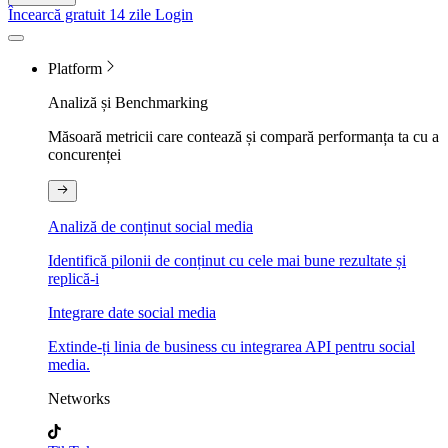
Încearcă gratuit 14 zile
Login
Platform
Analiză și Benchmarking
Măsoară metricii care contează și compară performanța ta cu a
concurenței
Analiză de conținut social media
Identifică pilonii de conținut cu cele mai bune rezultate și
replică-i
Integrare date social media
Extinde-ți linia de business cu integrarea API pentru social
media.
Networks