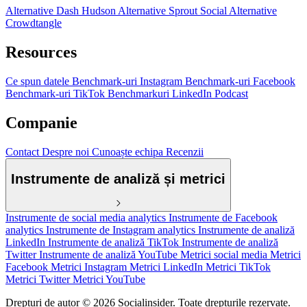
Alternative Dash Hudson
Alternative Sprout Social
Alternative
Crowdtangle
Resources
Ce spun datele
Benchmark-uri Instagram
Benchmark-uri Facebook
Benchmark-uri TikTok
Benchmarkuri LinkedIn
Podcast
Companie
Contact
Despre noi
Cunoaște echipa
Recenzii
Instrumente de analiză și metrici
Instrumente de social media analytics
Instrumente de Facebook
analytics
Instrumente de Instagram analytics
Instrumente de analiză
LinkedIn
Instrumente de analiză TikTok
Instrumente de analiză
Twitter
Instrumente de analiză YouTube
Metrici social media
Metrici
Facebook
Metrici Instagram
Metrici LinkedIn
Metrici TikTok
Metrici Twitter
Metrici YouTube
Drepturi de autor © 2026 Socialinsider. Toate drepturile rezervate.