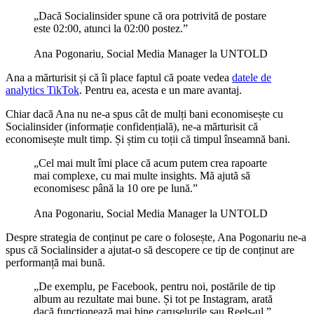
„Dacă Socialinsider spune că ora potrivită de postare
este 02:00, atunci la 02:00 postez.”
Ana Pogonariu, Social Media Manager la UNTOLD
Ana a mărturisit și că îi place faptul că poate vedea
datele de
analytics TikTok
. Pentru ea, acesta e un mare avantaj.
Chiar dacă Ana nu ne-a spus cât de mulți bani economisește cu
Socialinsider (informație confidențială), ne-a mărturisit că
economisește mult timp. Și știm cu toții că timpul înseamnă bani.
„Cel mai mult îmi place că acum putem crea rapoarte
mai complexe, cu mai multe insights. Mă ajută să
economisesc până la 10 ore pe lună.”
Ana Pogonariu, Social Media Manager la UNTOLD
Despre strategia de conținut pe care o folosește, Ana Pogonariu ne-a
spus că Socialinsider a ajutat-o să descopere ce tip de conținut are
performanță mai bună.
„De exemplu, pe Facebook, pentru noi, postările de tip
album au rezultate mai bune. Și tot pe Instagram, arată
dacă funcționează mai bine caruselurile sau Reels-ul.”