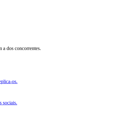
 a dos concorrentes.
plica-os.
 sociais.