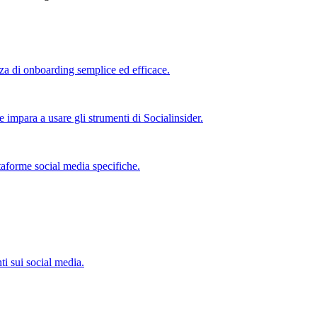
nza di onboarding semplice ed efficace.
e impara a usare gli strumenti di Socialinsider.
taforme social media specifiche.
ti sui social media.