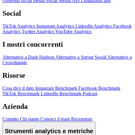
contenuti social media
Social Media API
Limitazioni app
Social
TikTok Analytics
Instagram Analytics
LinkedIn Analytics
Facebook
Analytics
Twitter Analytics
YouTube Analytics
I nostri concorrenti
Alternative a Dash Hudson
Alternative a Sprout Social
Alternative a
Crowdtangle
Risorse
Cosa dice il dato
Instagram Benchmark
Facebook Benchmark
TikTok Benchmark
LinkedIn Benchmark
Podcast
Azienda
Contatto
Chi siamo
Conosci il team
Recensioni
Strumenti analytics e metriche