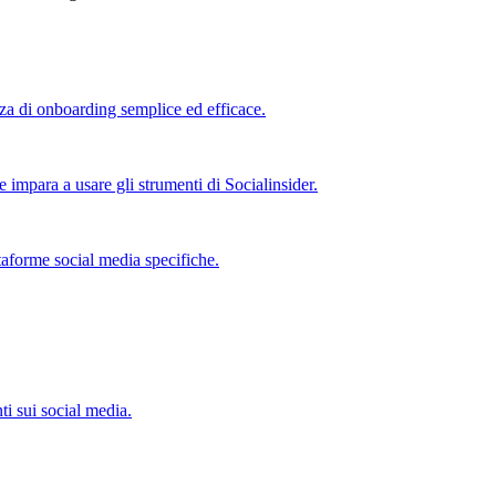
nza di onboarding semplice ed efficace.
e impara a usare gli strumenti di Socialinsider.
taforme social media specifiche.
ti sui social media.