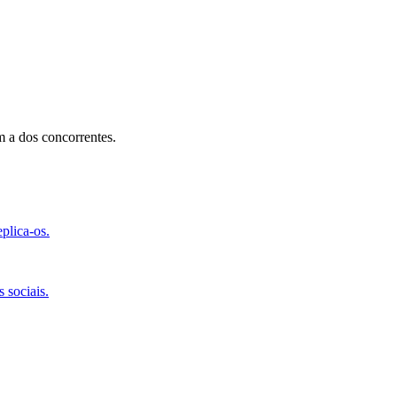
 a dos concorrentes.
plica-os.
 sociais.