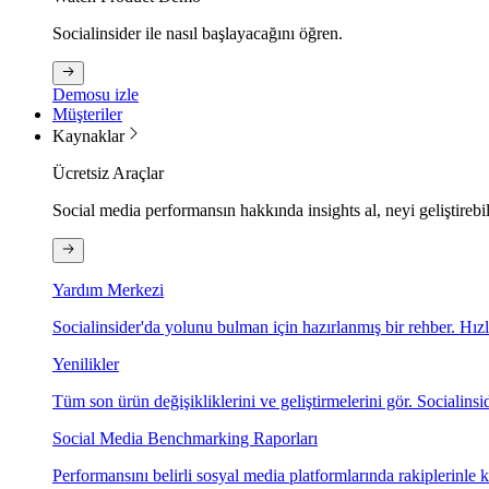
Socialinsider ile nasıl başlayacağını öğren.
Demosu izle
Müşteriler
Kaynaklar
Ücretsiz Araçlar
Social media performansın hakkında insights al, neyi geliştirebi
Yardım Merkezi
Socialinsider'da yolunu bulman için hazırlanmış bir rehber. Hız
Yenilikler
Tüm son ürün değişikliklerini ve geliştirmelerini gör. Socialinsid
Social Media Benchmarking Raporları
Performansını belirli sosyal media platformlarında rakiplerinle ka