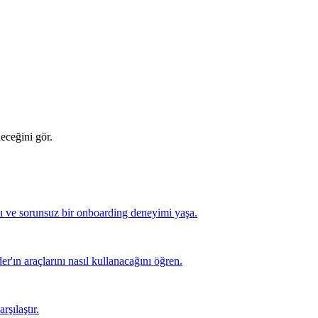
leceğini gör.
lı ve sorunsuz bir onboarding deneyimi yaşa.
er'ın araçlarını nasıl kullanacağını öğren.
rşılaştır.