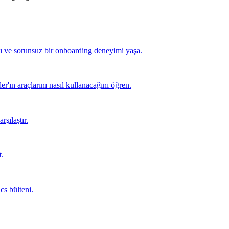
lı ve sorunsuz bir onboarding deneyimi yaşa.
er'ın araçlarını nasıl kullanacağını öğren.
rşılaştır.
t.
cs bülteni.