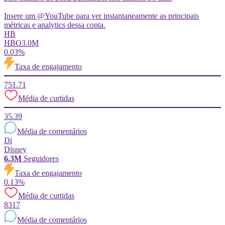
Insere um @YouTube para ver instantaneamente as principais
métricas e analytics dessa conta.
HB
HBO
3.0M
0.03%
Taxa de engajamento
751.71
Média de curtidas
35.39
Média de comentários
Di
Disney
6.3M
Seguidores
Taxa de engajamento
0.13%
Média de curtidas
8317
Média de comentários