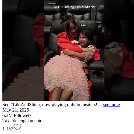
See #LiloAndStitch, now playing only in theaters! ...
see more
May 21, 2025
6.3M
followers
Taxa de engajamento
1.157