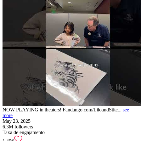
NOW PLAYING in theaters! Fandango.com/LiloandStitc...
see
more
May 23, 2025
6.3M
followers
Taxa de engajamento
1.496