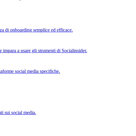
nza di onboarding semplice ed efficace.
e impara a usare gli strumenti di Socialinsider.
taforme social media specifiche.
ti sui social media.