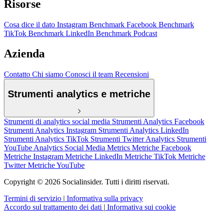
Risorse
Cosa dice il dato
Instagram Benchmark
Facebook Benchmark
TikTok Benchmark
LinkedIn Benchmark
Podcast
Azienda
Contatto
Chi siamo
Conosci il team
Recensioni
Strumenti analytics e metriche
Strumenti di analytics social media
Strumenti Analytics Facebook
Strumenti Analytics Instagram
Strumenti Analytics LinkedIn
Strumenti Analytics TikTok
Strumenti Twitter Analytics
Strumenti
YouTube Analytics
Social Media Metrics
Metriche Facebook
Metriche Instagram
Metriche LinkedIn
Metriche TikTok
Metriche
Twitter
Metriche YouTube
Copyright © 2026 Socialinsider. Tutti i diritti riservati.
Termini di servizio
|
Informativa sulla privacy
Accordo sul trattamento dei dati
|
Informativa sui cookie