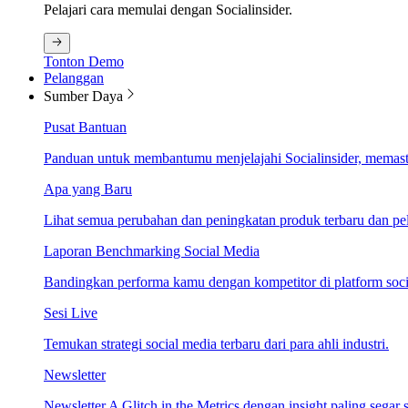
Pelajari cara memulai dengan Socialinsider.
Tonton Demo
Pelanggan
Sumber Daya
Pusat Bantuan
Panduan untuk membantumu menjelajahi Socialinsider, memastik
Apa yang Baru
Lihat semua perubahan dan peningkatan produk terbaru dan pela
Laporan Benchmarking Social Media
Bandingkan performa kamu dengan kompetitor di platform socia
Sesi Live
Temukan strategi social media terbaru dari para ahli industri.
Newsletter
Newsletter A Glitch in the Metrics dengan insight paling segar s