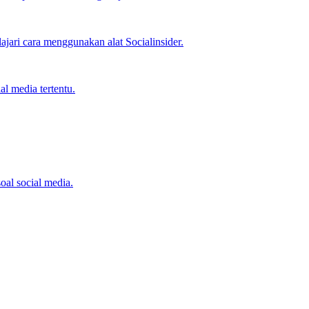
jari cara menggunakan alat Socialinsider.
l media tertentu.
oal social media.