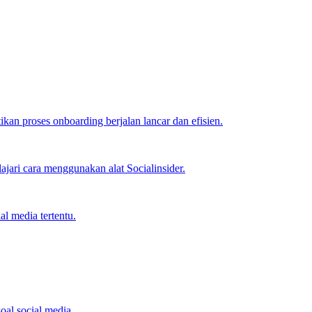
an proses onboarding berjalan lancar dan efisien.
jari cara menggunakan alat Socialinsider.
l media tertentu.
oal social media.