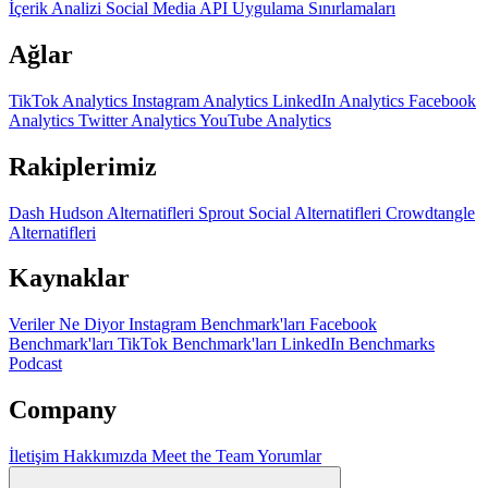
İçerik Analizi
Social Media API
Uygulama Sınırlamaları
Ağlar
TikTok Analytics
Instagram Analytics
LinkedIn Analytics
Facebook
Analytics
Twitter Analytics
YouTube Analytics
Rakiplerimiz
Dash Hudson Alternatifleri
Sprout Social Alternatifleri
Crowdtangle
Alternatifleri
Kaynaklar
Veriler Ne Diyor
Instagram Benchmark'ları
Facebook
Benchmark'ları
TikTok Benchmark'ları
LinkedIn Benchmarks
Podcast
Company
İletişim
Hakkımızda
Meet the Team
Yorumlar