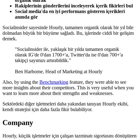
organik olarak
Rakiplerinin gönderilerini inceleyerek içerik fikirleri bul
Social media'da en iyi performans gösteren içerikleri
anında gör
Socialinsider sayesinde Hourly, tamamen organik olarak bir yıl bile
dolmadan büyük bir büyüme sağladı. Bu, işlerinde ciddi bir gelişim
demek.
"Socialinsider ile, yaklaşık bir yılda tamamen organik
olarak IG'de 0'dan 1700+'a, Twitter'da ise 0'dan 700+'a
takipçi sayımızı artırabildik."
Ben Harborne, Head of Marketing at Hourly
Also, by using the
Benchmarking
feature, they were able to see
more insights about their competitors. This is very useful when you
want to learn more about their strengths and weaknesses.
Sektördeki diğer işletmeleri daha yakından tanıyan Hourly ekibi,
kendi stratejisi için daha fazla fikir bulabiliyor.
Company
Hourly, küçük işletmeler için çalışan tazminatı sigortasını dönüştüren