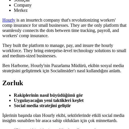
Company
Merkez
Hourly
is an insurtech company that's revolutionizing workers'
comp insurance for small businesses. They are the only platform that
seamlessly connects the dots between time tracking, payroll, and
workers' comp insurance.
They built the platform to manage, pay, and insure the hourly
workforce. They bring enterprise-level technology solutions to small
and medium-sized businesses.
Ben Harborne, Hourly'nin Pazarlama Müdürü, ekibin sosyal media
stratejisini geliştirmek için Socialinsider'ı nasıl kullandığını anlattı.
Zorluk
Rakiplerinin nasıl büyüdüğünü gör
Uygulayacağın yeni taktikleri keşfet
Social media stratejini geliştir
İşlerinin başında olan Hourly ekibi, sektörlerinde etkili social media
insights sunabilen bir araca sahip oldukları için çok minnettardı.