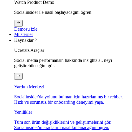
Watch Product Demo
Socialinsider ile nasıl başlayacağını öğren.
Demosu izle
Müşteriler
Kaynaklar
Ücretsiz Araçlar
Social media performansın hakkında insights al, neyi
geliştirebileceğini gör.
Yardım Merkezi
Socialinsider'da yolunu bulman için hazırlanmış bir rehber.
Hızlı ve sorunsuz bir onboarding deneyimi yaşa.
Yenilikler
Tüm son ürün değişikliklerini ve geliştirmelerini gör.
Socialinsider'ın araçlarını nasıl kullanacağını öğren.