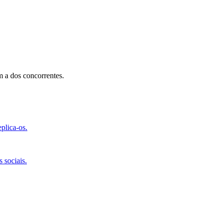
 a dos concorrentes.
plica-os.
 sociais.