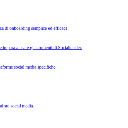
nza di onboarding semplice ed efficace.
e impara a usare gli strumenti di Socialinsider.
taforme social media specifiche.
ti sui social media.