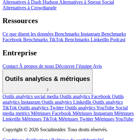
Alternatives à Dash Hudson
Alternatives à Sprout Social
Alternatives à Crowdtangle
Ressources
Ce que disent les données
Benchmarks Instagram
Benchmarks
Facebook
Benchmarks TikTok
Benchmarks LinkedIn
Podcast
Entreprise
Contact
À propos de nous
Découvre l’équipe
Avis
Outils analytics & métriques
Outils analytics social media
Outils analytics Facebook
Outils
analytics Instagram
Outils analytics LinkedIn
Outils analytics
TikTok
Outils analytics Twitter
Outils analytics YouTube
Social
media metrics
Métriques Facebook
Métriques Instagram
Métriques
LinkedIn
Métriques TikTok
Métriques Twitter
Métriques YouTube
Copyright © 2026 Socialinsider. Tous droits réservés.