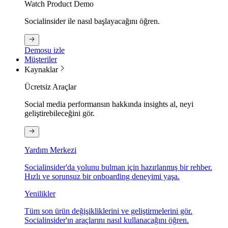
Watch Product Demo
Socialinsider ile nasıl başlayacağını öğren.
Demosu izle
Müşteriler
Kaynaklar
Ücretsiz Araçlar
Social media performansın hakkında insights al, neyi
geliştirebileceğini gör.
Yardım Merkezi
Socialinsider'da yolunu bulman için hazırlanmış bir rehber.
Hızlı ve sorunsuz bir onboarding deneyimi yaşa.
Yenilikler
Tüm son ürün değişikliklerini ve geliştirmelerini gör.
Socialinsider'ın araçlarını nasıl kullanacağını öğren.