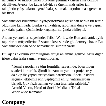
harcamak ve sadece temel bilgilerle yetinmek bazen sinir bozucu
olabiliyor. Ayrıca, bu kadar büyük ve önemli müşteriler için,
rakiplerin çalışmalarına genel bakış sunmak kaçırılmaması gereken
bir fırsat.
Socialinsider kullanmak, fiyat-performans açısından harika bir tercih
olduğunu kanıtladı. Çünkü veri kalitesi, raporların düzeyi ve yapısı,
çok daha pahalı çözümlerle karşılaştırıldığında etkileyici.
Aracın yetenekleri sayesinde, Tribal Worldwide Romania artık aylık
raporlarını müşterilerine 2 saatten kısa sürede göndermeye hazır. Bu,
Socialinsider’dan önce harcadıkları sürenin yarısı.
Bu, ajans ekibinin verimliliğinin arttığı anlamına geliyor. Artık diğer
işlere daha fazla zaman ayırabiliyorlar.
"Temel raporlar ve tüm formüller sayesinde, boşa giden
saatleri kurtardık. Şimdi bu zamanı yaratıcı projelere ya
da ekip ile yapıcı tartışmalara harcıyoruz. Socialinsider'ı
seçmek, ekibimiz için yaptığımız en iyi yatırımlardan
biriydi. Çok fazla zaman ve para tasarrufu sağladık."
Arnold Vieriu, Head of Social Media at Tribal
Worldwide Romania
Company