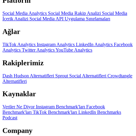
Platform
Social Media Analytics
Social Media Rakip Analizi
Social Media
İçerik Analizi
Social Media API
Uygulama Sınırlamaları
Ağlar
TikTok Analytics
Instagram Analytics
LinkedIn Analytics
Facebook
Analytics
Twitter Analytics
YouTube Analytics
Rakiplerimiz
Dash Hudson Alternatifleri
Sprout Social Alternatifleri
Crowdtangle
Alternatifleri
Kaynaklar
Veriler Ne Diyor
Instagram Benchmark'ları
Facebook
Benchmark'ları
TikTok Benchmark'ları
LinkedIn Benchmarks
Podcast
Company