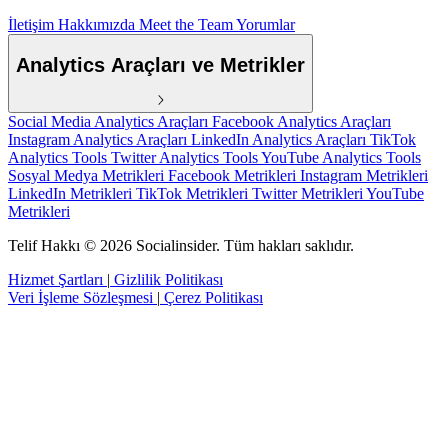
İletişim
Hakkımızda
Meet the Team
Yorumlar
Analytics Araçları ve Metrikler
Social Media Analytics Araçları
Facebook Analytics Araçları
Instagram Analytics Araçları
LinkedIn Analytics Araçları
TikTok
Analytics Tools
Twitter Analytics Tools
YouTube Analytics Tools
Sosyal Medya Metrikleri
Facebook Metrikleri
Instagram Metrikleri
LinkedIn Metrikleri
TikTok Metrikleri
Twitter Metrikleri
YouTube
Metrikleri
Telif Hakkı © 2026 Socialinsider. Tüm hakları saklıdır.
Hizmet Şartları
|
Gizlilik Politikası
Veri İşleme Sözleşmesi
|
Çerez Politikası