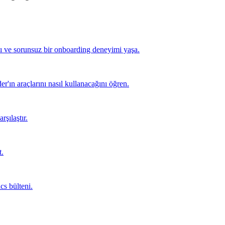
lı ve sorunsuz bir onboarding deneyimi yaşa.
er'ın araçlarını nasıl kullanacağını öğren.
rşılaştır.
t.
cs bülteni.