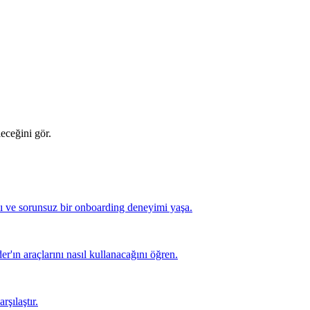
leceğini gör.
lı ve sorunsuz bir onboarding deneyimi yaşa.
er'ın araçlarını nasıl kullanacağını öğren.
rşılaştır.