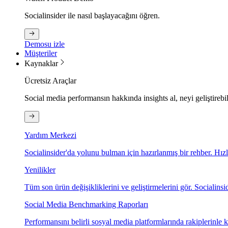
Socialinsider ile nasıl başlayacağını öğren.
Demosu izle
Müşteriler
Kaynaklar
Ücretsiz Araçlar
Social media performansın hakkında insights al, neyi geliştirebi
Yardım Merkezi
Socialinsider'da yolunu bulman için hazırlanmış bir rehber. Hız
Yenilikler
Tüm son ürün değişikliklerini ve geliştirmelerini gör. Socialinsid
Social Media Benchmarking Raporları
Performansını belirli sosyal media platformlarında rakiplerinle ka