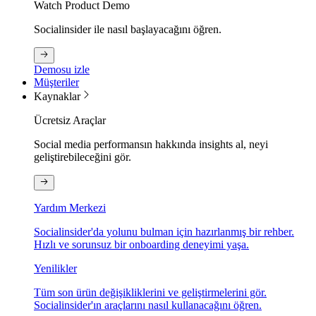
Watch Product Demo
Socialinsider ile nasıl başlayacağını öğren.
Demosu izle
Müşteriler
Kaynaklar
Ücretsiz Araçlar
Social media performansın hakkında insights al, neyi
geliştirebileceğini gör.
Yardım Merkezi
Socialinsider'da yolunu bulman için hazırlanmış bir rehber.
Hızlı ve sorunsuz bir onboarding deneyimi yaşa.
Yenilikler
Tüm son ürün değişikliklerini ve geliştirmelerini gör.
Socialinsider'ın araçlarını nasıl kullanacağını öğren.