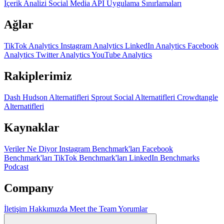
İçerik Analizi
Social Media API
Uygulama Sınırlamaları
Ağlar
TikTok Analytics
Instagram Analytics
LinkedIn Analytics
Facebook
Analytics
Twitter Analytics
YouTube Analytics
Rakiplerimiz
Dash Hudson Alternatifleri
Sprout Social Alternatifleri
Crowdtangle
Alternatifleri
Kaynaklar
Veriler Ne Diyor
Instagram Benchmark'ları
Facebook
Benchmark'ları
TikTok Benchmark'ları
LinkedIn Benchmarks
Podcast
Company
İletişim
Hakkımızda
Meet the Team
Yorumlar