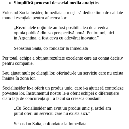
Simplifică procesul de social media analytics
Folosind Socialinsider, Inmediata a reușit să dedice timp de calitate
muncii esențiale pentru afacerea lor.
„Rezultatele obținute au fost posibilitatea de a vedea
opinia publică dintr-o perspectivă nouă. Pentru noi, aici
în Argentina, a fost ceva cu adevărat inovator.”
Sebastian Saita, co-fondator la Inmediata
Per total, echipa a obținut rezultate excelente care au contat decisiv
pentru companie.
I-au ajutat mult pe clienții lor, oferindu-le un serviciu care nu exista
înainte în zona lor.
Socialinsider le-a oferit un produs unic, care i-a ajutat să controleze
povestea lor. Instrumentul nostru le-a oferit echipei o diferențiere
clară față de concurență și i-a făcut să crească constant.
„Cu Socialinsider am avut un produs unic și astfel am
putut oferi un serviciu care nu exista aici.”
Sebastian Saita, cofondator la Inmediata