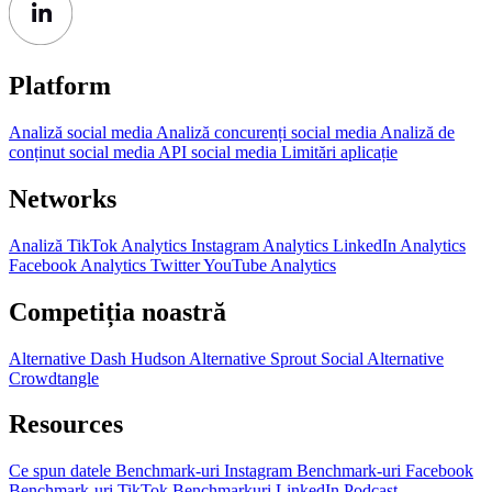
Platform
Analiză social media
Analiză concurenți social media
Analiză de
conținut social media
API social media
Limitări aplicație
Networks
Analiză TikTok
Analytics Instagram
Analytics LinkedIn
Analytics
Facebook
Analytics Twitter
YouTube Analytics
Competiția noastră
Alternative Dash Hudson
Alternative Sprout Social
Alternative
Crowdtangle
Resources
Ce spun datele
Benchmark-uri Instagram
Benchmark-uri Facebook
Benchmark-uri TikTok
Benchmarkuri LinkedIn
Podcast