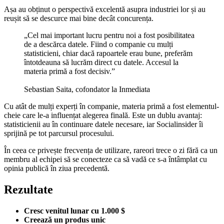
Așa au obținut o perspectivă excelentă asupra industriei lor și au
reușit să se descurce mai bine decât concurența.
„Cel mai important lucru pentru noi a fost posibilitatea
de a descărca datele. Fiind o companie cu mulți
statisticieni, chiar dacă rapoartele erau bune, preferăm
întotdeauna să lucrăm direct cu datele. Accesul la
materia primă a fost decisiv.”
Sebastian Saita, cofondator la Inmediata
Cu atât de mulți experți în companie, materia primă a fost elementul-
cheie care le-a influențat alegerea finală. Este un dublu avantaj:
statisticienii au în continuare datele necesare, iar Socialinsider îi
sprijină pe tot parcursul procesului.
În ceea ce privește frecvența de utilizare, rareori trece o zi fără ca un
membru al echipei să se conecteze ca să vadă ce s-a întâmplat cu
opinia publică în ziua precedentă.
Rezultate
Cresc venitul lunar cu 1.000 $
Creează un produs unic