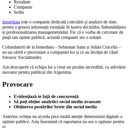
Rezultate
Companie
Sediu
Inmediata
este o companie dedicată colectării și analizei de date,
pentru a genera informații esențiale în luarea deciziilor, îmbunătățirea
și profesionalizarea managementului. Fie că e vorba de cercetare de
piață sau opinie publică, această companie are o soluție.
Cofondatorii de la Inmediata – Sebastian Saita și Julián Crucella –
ne-au oferit o prezentare a companiei lor și ce au învățat de când
folosesc Socialinsider.
Am descoperit că echipa lor a creat un produs incredibil, cu adevărat
inovator pentru publicul din Argentina.
Provocare
Evidențiază-te față de concurență
Să poți obține analytics social media avansate
Obținerea postărilor brute din social media
Anterior, echipa nu acorda prea multă atenție dimensiunii digitale a
opiniei publice. Asta înseamnă că raportarea nu era o opțiune pentru
ei.