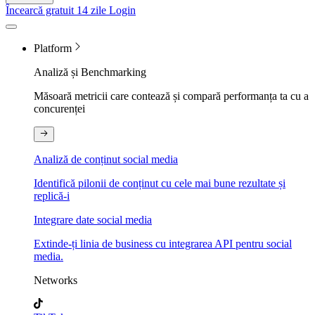
Încearcă gratuit 14 zile
Login
Platform
Analiză și Benchmarking
Măsoară metricii care contează și compară performanța ta cu a
concurenței
Analiză de conținut social media
Identifică pilonii de conținut cu cele mai bune rezultate și
replică-i
Integrare date social media
Extinde-ți linia de business cu integrarea API pentru social
media.
Networks