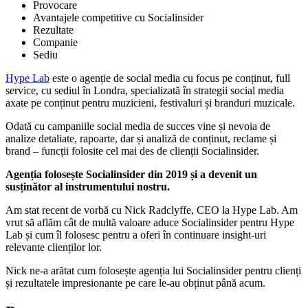
Provocare
Avantajele competitive cu Socialinsider
Rezultate
Companie
Sediu
Hype Lab
este o agenție de social media cu focus pe conținut, full
service, cu sediul în Londra, specializată în strategii social media
axate pe conținut pentru muzicieni, festivaluri și branduri muzicale.
Odată cu campaniile social media de succes vine și nevoia de
analize detaliate, rapoarte, dar și analiză de conținut, reclame și
brand – funcții folosite cel mai des de clienții Socialinsider.
Agenția folosește Socialinsider din 2019 și a devenit un
susținător al instrumentului nostru.
Am stat recent de vorbă cu Nick Radclyffe, CEO la Hype Lab. Am
vrut să aflăm cât de multă valoare aduce Socialinsider pentru Hype
Lab și cum îl folosesc pentru a oferi în continuare insight-uri
relevante clienților lor.
Nick ne-a arătat cum folosește agenția lui Socialinsider pentru clienți
și rezultatele impresionante pe care le-au obținut până acum.