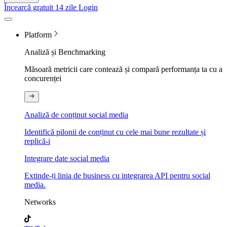
Încearcă gratuit 14 zile
Login
Platform
Analiză și Benchmarking
Măsoară metricii care contează și compară performanța ta cu a
concurenței
Analiză de conținut social media
Identifică pilonii de conținut cu cele mai bune rezultate și
replică-i
Integrare date social media
Extinde-ți linia de business cu integrarea API pentru social
media.
Networks