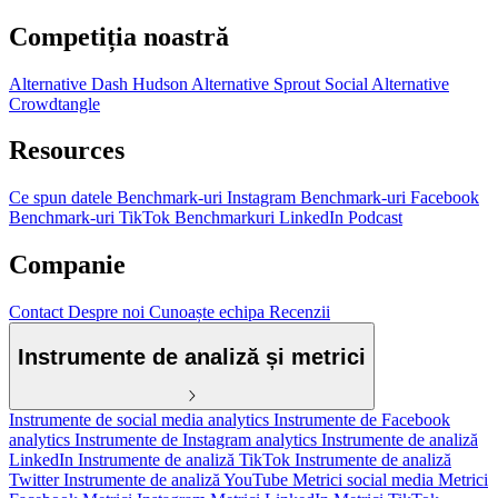
Competiția noastră
Alternative Dash Hudson
Alternative Sprout Social
Alternative
Crowdtangle
Resources
Ce spun datele
Benchmark-uri Instagram
Benchmark-uri Facebook
Benchmark-uri TikTok
Benchmarkuri LinkedIn
Podcast
Companie
Contact
Despre noi
Cunoaște echipa
Recenzii
Instrumente de analiză și metrici
Instrumente de social media analytics
Instrumente de Facebook
analytics
Instrumente de Instagram analytics
Instrumente de analiză
LinkedIn
Instrumente de analiză TikTok
Instrumente de analiză
Twitter
Instrumente de analiză YouTube
Metrici social media
Metrici