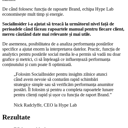
De când folosesc funcția de rapoarte Brand, echipa Hype Lab
economisește mult timp și energie.
Socialinsider i-a ajutat să treacă la următorul nivel față de
perioadele când făceau rapoartele manual pentru fiecare client,
mereu căutând date mai relevante și mai utile.
De asemenea, posibilitatea de a analiza performanța postărilor
specifice a ajutat enorm la interpretarea datelor. Practic, funcția de
analytics pentru postările social media le-a permis să vadă nu doar
grafice și metrici, ci să înțeleagă ce influențează performanța
conținutului și cum poate fi optimizată.
„Folosim SocialInsider pentru insights zilnice atunci
când avem nevoie să conturăm rapid schimbări
strategice simple sau să verificăm performanța anumitor
postări. Îl folosim și pentru a completa rapoartele lunare
pentru clienți rapid și ușor cu funcția de raport Brand.”
Nick Radclyffe, CEO la Hype Lab
Rezultate