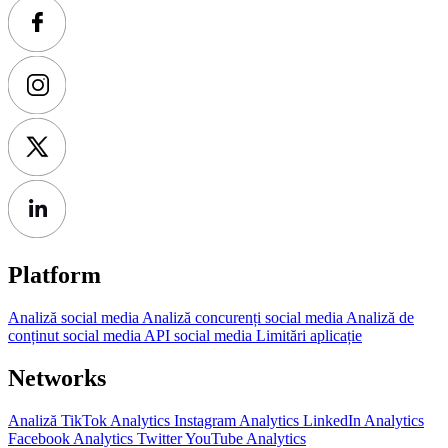
Platform
Analiză social media
Analiză concurenți social media
Analiză de
conținut social media
API social media
Limitări aplicație
Networks
Analiză TikTok
Analytics Instagram
Analytics LinkedIn
Analytics
Facebook
Analytics Twitter
YouTube Analytics