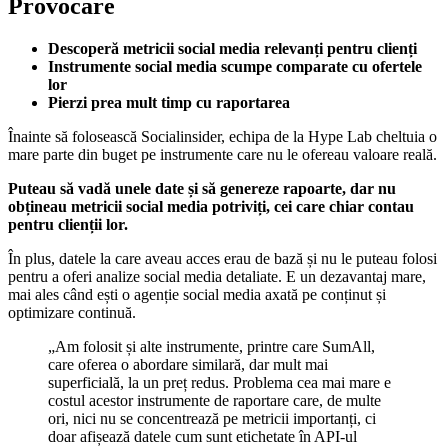
Provocare
Descoperă metricii social media relevanți pentru clienți
Instrumente social media scumpe comparate cu ofertele
lor
Pierzi prea mult timp cu raportarea
Înainte să folosească Socialinsider, echipa de la Hype Lab cheltuia o
mare parte din buget pe instrumente care nu le ofereau valoare reală.
Puteau să vadă unele date și să genereze rapoarte, dar nu
obțineau metricii social media potriviți, cei care chiar contau
pentru clienții lor.
În plus, datele la care aveau acces erau de bază și nu le puteau folosi
pentru a oferi analize social media detaliate. E un dezavantaj mare,
mai ales când ești o agenție social media axată pe conținut și
optimizare continuă.
„Am folosit și alte instrumente, printre care SumAll,
care oferea o abordare similară, dar mult mai
superficială, la un preț redus. Problema cea mai mare e
costul acestor instrumente de raportare care, de multe
ori, nici nu se concentrează pe metricii importanți, ci
doar afișează datele cum sunt etichetate în API-ul