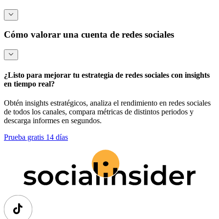
Tasa de clics (CTR)
Conversiones
Cómo valorar una cuenta de redes sociales
Notoriedad de marca
Engagement con clientes
¿Listo para mejorar tu estrategia de redes sociales con insights
en tiempo real?
Generación de leads y ventas
Método de ingresos
Obtén insights estratégicos, analiza el rendimiento en redes sociales
de todos los canales, compara métricas de distintos periodos y
Gestión de reputación
descarga informes en segundos.
Método de mercado
Prueba gratis 14 días
Inteligencia de mercado
Redes y colaboraciones
Método de costos
Valor de conversión