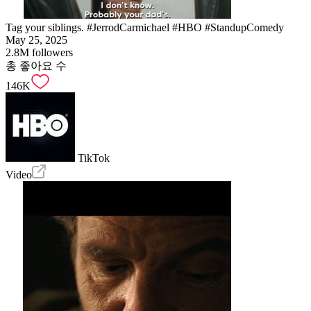
Tag your siblings. #JerrodCarmichael #HBO #StandupComedy
May 25, 2025
2.8M
followers
총 좋아요 수
146K
TikTok
Video