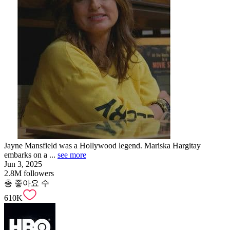
Jayne Mansfield was a Hollywood legend. Mariska Hargitay
embarks on a ...
see more
Jun 3, 2025
2.8M
followers
총 좋아요 수
610K