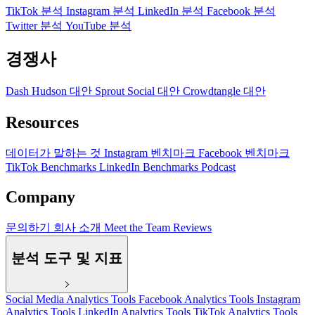
TikTok 분석
Instagram 분석
LinkedIn 분석
Facebook 분석
Twitter 분석
YouTube 분석
경쟁사
Dash Hudson 대안
Sprout Social 대안
Crowdtangle 대안
Resources
데이터가 말하는 것
Instagram 벤치마크
Facebook 벤치마크
TikTok Benchmarks
LinkedIn Benchmarks
Podcast
Company
문의하기
회사 소개
Meet the Team
Reviews
분석 도구 및 지표
Social Media Analytics Tools
Facebook Analytics Tools
Instagram
Analytics Tools
LinkedIn Analytics Tools
TikTok Analytics Tools