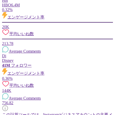
HB
HBO
6.4M
0.32%
エンゲージメント率
20K
平均いいね数
213.78
Average Comments
Di
Disney
41M
フォロワー
エンゲージメント率
0.36%
平均いいね数
144K
Average Comments
756.82
この計算ツールでは、Instagramビジネスアカウントの主要メ