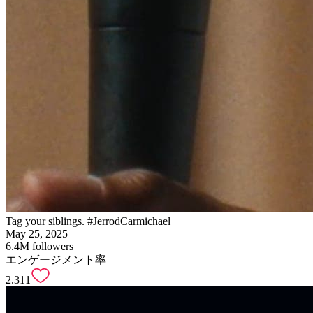
Tag your siblings. #JerrodCarmichael
May 25, 2025
6.4M
followers
エンゲージメント率
2.311