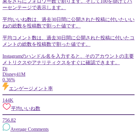
果をさらにフォロワー数で割ります。そして100を掛けてパ
ーセンテージで表示します。
平均いいね数は、過去30日間に公開された投稿に付いたいい
ねの総数を投稿数で割った値です。
平均コメント数は、過去30日間に公開された投稿に付いたコ
メントの総数を投稿数で割った値です。
Instagramのハンドル名を入力すると、そのアカウントの主要
メトリクスやアナリティクスをすぐに確認できます。
Di
Disney
41M
0.36%
エンゲージメント率
144K
平均いいね数
756.82
Average Comments