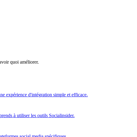
avoir quoi améliorer.
ne expérience d'intégration simple et efficace.
nds à utiliser les outils Socialinsider.
ateformes social media spécifiques.