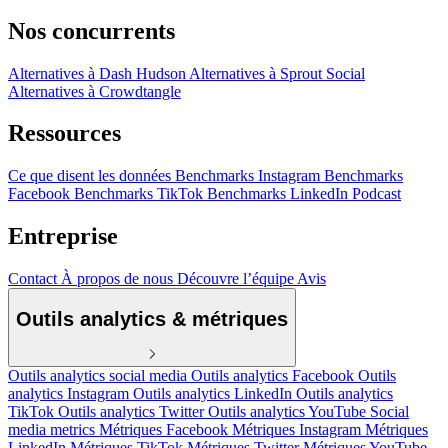
Nos concurrents
Alternatives à Dash Hudson
Alternatives à Sprout Social
Alternatives à Crowdtangle
Ressources
Ce que disent les données
Benchmarks Instagram
Benchmarks
Facebook
Benchmarks TikTok
Benchmarks LinkedIn
Podcast
Entreprise
Contact
À propos de nous
Découvre l’équipe
Avis
Outils analytics & métriques
Outils analytics social media
Outils analytics Facebook
Outils
analytics Instagram
Outils analytics LinkedIn
Outils analytics
TikTok
Outils analytics Twitter
Outils analytics YouTube
Social
media metrics
Métriques Facebook
Métriques Instagram
Métriques
LinkedIn
Métriques TikTok
Métriques Twitter
Métriques YouTube