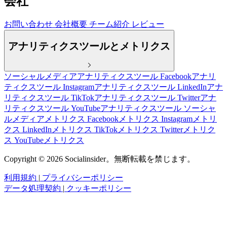
会社
お問い合わせ
会社概要
チーム紹介
レビュー
アナリティクスツールとメトリクス
ソーシャルメディアアナリティクスツール
Facebookアナリ
ティクスツール
Instagramアナリティクスツール
LinkedInアナ
リティクスツール
TikTokアナリティクスツール
Twitterアナ
リティクスツール
YouTubeアナリティクスツール
ソーシャ
ルメディアメトリクス
Facebookメトリクス
Instagramメトリ
クス
LinkedInメトリクス
TikTokメトリクス
Twitterメトリク
ス
YouTubeメトリクス
Copyright © 2026 Socialinsider。無断転載を禁じます。
利用規約
|
プライバシーポリシー
データ処理契約
|
クッキーポリシー