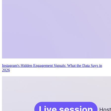
Instagram's Hidden Engagement Signals: What the Data Says in
2026