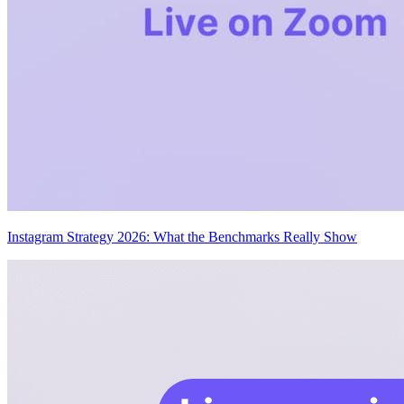
Instagram Strategy 2026: What the Benchmarks Really Show