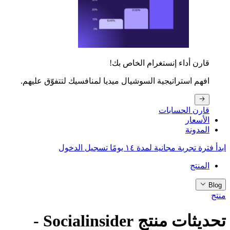
قارن أداء إنستغرام الخاص بك!
افهم استراتيجية السوشيال ميديا لمنافسيك لتتفوّق عليهم.
قارن الحسابات
الأسعار
المدونة
ابدأ فترة تجربة مجانية لمدة ١٤ يومًا
تسجيل الدخول
المنتج
Blog
منتج
تحديثات منتج Socialinsider -