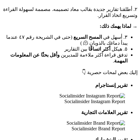
٢. أطلقنا تقارير جديدة بقالب معاد تصميمه. مصممة لسهولة القراءة
وتسريع اتخاذ القرار.
→ لماذا يهمك ذلك:
٣. أسهل في
المسح السريع
(حتى في الشريحة رقم ٤٧ عندما
يبدأ دماغك بالذوبان 🫠 )
٥. هيكل
أكثر اتساقًا
بين التقارير
تدفق قراءة أكثر ملاءمة للمديرين
وأقل بحثًا عن المعلومات
المهمة
.
إليك بعض لمحات حصرية 👇
تقرير إنستاجرام
Socialinsider Instagram Report
تقرير العلامات التجارية
Socialinsider Brand Report
تقرير البنشمارك