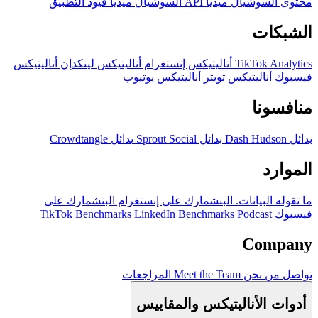
محتوى السوشيال ميديا
API السوشيال ميديا
قيود التطبيق
الشبكات
TikTok Analytics
أناليتيكس إنستغرام
أناليتيكس لينكدإن
أناليتيكس
فيسبوك
أناليتيكس تويتر
أناليتيكس يوتيوب
منافسونا
بدائل Dash Hudson
بدائل Sprout Social
بدائل Crowdtangle
الموارد
ما تقوله البيانات.
البنشمارك على إنستغرام
البنشمارك على
فيسبوك
Podcast
LinkedIn Benchmarks
TikTok Benchmarks
Company
تواصل
من نحن
Meet the Team
المراجعات
أدوات الأناليتيكس والمقاييس