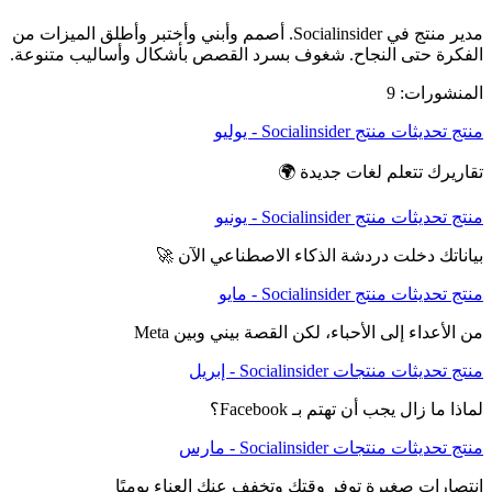
مدير منتج في Socialinsider. أصمم وأبني وأختبر وأطلق الميزات من
الفكرة حتى النجاح. شغوف بسرد القصص بأشكال وأساليب متنوعة.
المنشورات: 9
منتج
تحديثات منتج Socialinsider - يوليو
تقاريرك تتعلم لغات جديدة 🌍
منتج
تحديثات منتج Socialinsider - يونيو
بياناتك دخلت دردشة الذكاء الاصطناعي الآن 🚀
منتج
تحديثات منتج Socialinsider - مايو
من الأعداء إلى الأحباء، لكن القصة بيني وبين Meta
منتج
تحديثات منتجات Socialinsider - إبريل
لماذا ما زال يجب أن تهتم بـ Facebook؟
منتج
تحديثات منتجات Socialinsider - مارس
انتصارات صغيرة توفر وقتك وتخفف عنك العناء يوميًا