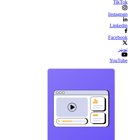
TikTok
Instagram
Linkedin
Facebook
تويتر
YouTube