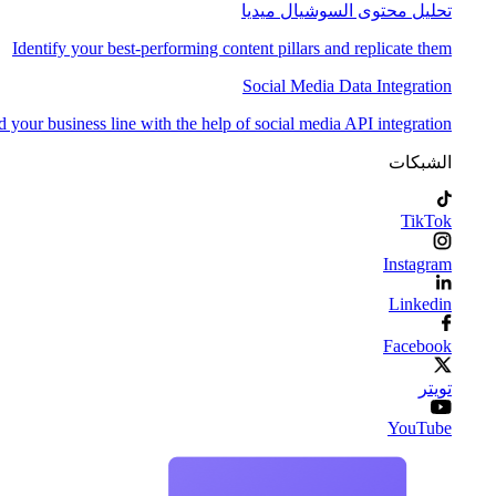
تحليل محتوى السوشيال ميديا
Identify your best-performing content pillars and replicate them
Social Media Data Integration
 your business line with the help of social media API integration
الشبكات
TikTok
Instagram
Linkedin
Facebook
تويتر
YouTube